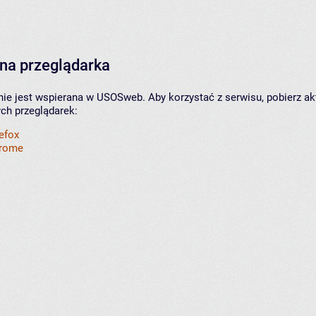
na przeglądarka
nie jest wspierana w USOSweb. Aby korzystać z serwisu, pobierz ak
ych przeglądarek:
refox
hrome