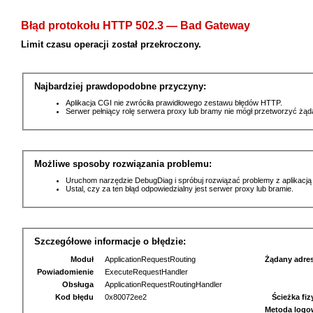
Błąd protokołu HTTP 502.3 — Bad Gateway
Limit czasu operacji został przekroczony.
Najbardziej prawdopodobne przyczyny:
Aplikacja CGI nie zwróciła prawidłowego zestawu błędów HTTP.
Serwer pełniący rolę serwera proxy lub bramy nie mógł przetworzyć żą
Możliwe sposoby rozwiązania problemu:
Uruchom narzędzie DebugDiag i spróbuj rozwiązać problemy z aplikacją
Ustal, czy za ten błąd odpowiedzialny jest serwer proxy lub bramie.
Szczegółowe informacje o błędzie:
Moduł
ApplicationRequestRouting
Żądany adre
Powiadomienie
ExecuteRequestHandler
Obsługa
ApplicationRequestRoutingHandler
Kod błędu
0x80072ee2
Ścieżka fi
Metoda logo