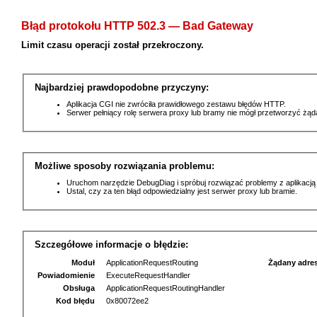
Błąd protokołu HTTP 502.3 — Bad Gateway
Limit czasu operacji został przekroczony.
Najbardziej prawdopodobne przyczyny:
Aplikacja CGI nie zwróciła prawidłowego zestawu błędów HTTP.
Serwer pełniący rolę serwera proxy lub bramy nie mógł przetworzyć żą
Możliwe sposoby rozwiązania problemu:
Uruchom narzędzie DebugDiag i spróbuj rozwiązać problemy z aplikacją
Ustal, czy za ten błąd odpowiedzialny jest serwer proxy lub bramie.
Szczegółowe informacje o błędzie:
Moduł
ApplicationRequestRouting
Żądany adre
Powiadomienie
ExecuteRequestHandler
Obsługa
ApplicationRequestRoutingHandler
Kod błędu
0x80072ee2