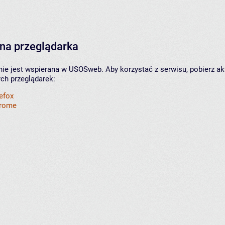
na przeglądarka
nie jest wspierana w USOSweb. Aby korzystać z serwisu, pobierz ak
ych przeglądarek:
refox
hrome