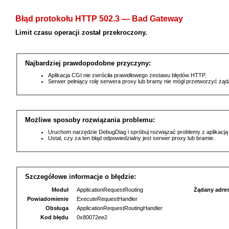
Błąd protokołu HTTP 502.3 — Bad Gateway
Limit czasu operacji został przekroczony.
Najbardziej prawdopodobne przyczyny:
Aplikacja CGI nie zwróciła prawidłowego zestawu błędów HTTP.
Serwer pełniący rolę serwera proxy lub bramy nie mógł przetworzyć żą
Możliwe sposoby rozwiązania problemu:
Uruchom narzędzie DebugDiag i spróbuj rozwiązać problemy z aplikacją
Ustal, czy za ten błąd odpowiedzialny jest serwer proxy lub bramie.
Szczegółowe informacje o błędzie:
Moduł
ApplicationRequestRouting
Żądany adre
Powiadomienie
ExecuteRequestHandler
Obsługa
ApplicationRequestRoutingHandler
Kod błędu
0x80072ee2