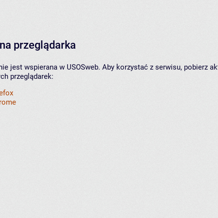
na przeglądarka
nie jest wspierana w USOSweb. Aby korzystać z serwisu, pobierz ak
ych przeglądarek:
refox
hrome