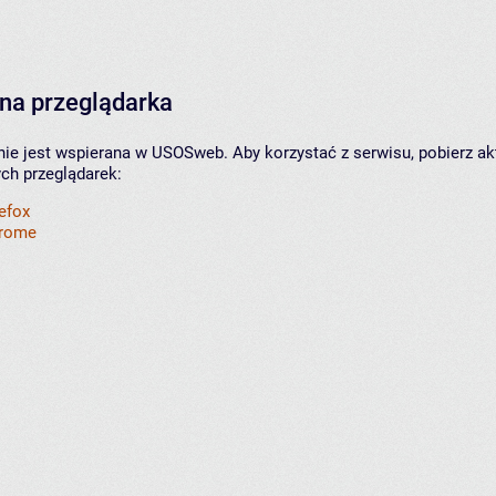
na przeglądarka
nie jest wspierana w USOSweb. Aby korzystać z serwisu, pobierz ak
ych przeglądarek:
refox
hrome