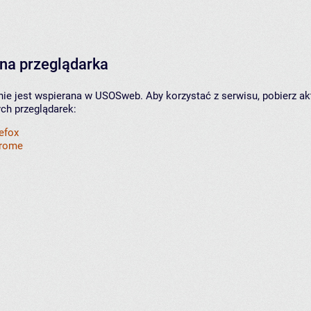
na przeglądarka
nie jest wspierana w USOSweb. Aby korzystać z serwisu, pobierz ak
ych przeglądarek:
refox
hrome