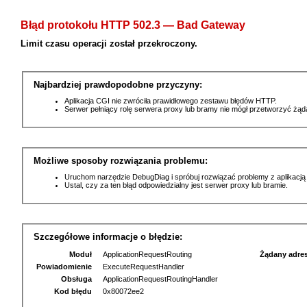
Błąd protokołu HTTP 502.3 — Bad Gateway
Limit czasu operacji został przekroczony.
Najbardziej prawdopodobne przyczyny:
Aplikacja CGI nie zwróciła prawidłowego zestawu błędów HTTP.
Serwer pełniący rolę serwera proxy lub bramy nie mógł przetworzyć żą
Możliwe sposoby rozwiązania problemu:
Uruchom narzędzie DebugDiag i spróbuj rozwiązać problemy z aplikacją
Ustal, czy za ten błąd odpowiedzialny jest serwer proxy lub bramie.
Szczegółowe informacje o błędzie:
Moduł
ApplicationRequestRouting
Żądany adre
Powiadomienie
ExecuteRequestHandler
Obsługa
ApplicationRequestRoutingHandler
Kod błędu
0x80072ee2