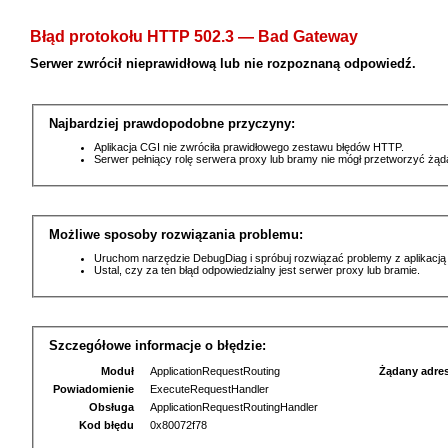
Błąd protokołu HTTP 502.3 — Bad Gateway
Serwer zwrócił nieprawidłową lub nie rozpoznaną odpowiedź.
Najbardziej prawdopodobne przyczyny:
Aplikacja CGI nie zwróciła prawidłowego zestawu błędów HTTP.
Serwer pełniący rolę serwera proxy lub bramy nie mógł przetworzyć żą
Możliwe sposoby rozwiązania problemu:
Uruchom narzędzie DebugDiag i spróbuj rozwiązać problemy z aplikacją
Ustal, czy za ten błąd odpowiedzialny jest serwer proxy lub bramie.
Szczegółowe informacje o błędzie:
Moduł
ApplicationRequestRouting
Żądany adre
Powiadomienie
ExecuteRequestHandler
Obsługa
ApplicationRequestRoutingHandler
Kod błędu
0x80072f78