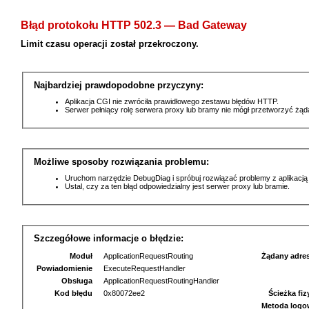
Błąd protokołu HTTP 502.3 — Bad Gateway
Limit czasu operacji został przekroczony.
Najbardziej prawdopodobne przyczyny:
Aplikacja CGI nie zwróciła prawidłowego zestawu błędów HTTP.
Serwer pełniący rolę serwera proxy lub bramy nie mógł przetworzyć żą
Możliwe sposoby rozwiązania problemu:
Uruchom narzędzie DebugDiag i spróbuj rozwiązać problemy z aplikacją
Ustal, czy za ten błąd odpowiedzialny jest serwer proxy lub bramie.
Szczegółowe informacje o błędzie:
Moduł
ApplicationRequestRouting
Żądany adre
Powiadomienie
ExecuteRequestHandler
Obsługa
ApplicationRequestRoutingHandler
Kod błędu
0x80072ee2
Ścieżka fi
Metoda logo