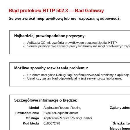
Błąd protokołu HTTP 502.3 — Bad Gateway
Serwer zwrócił nieprawidłową lub nie rozpoznaną odpowiedź.
Najbardziej prawdopodobne przyczyny:
Aplikacja CGI nie zwróciła prawidłowego zestawu błędów HTTP.
Serwer pełniący rolę serwera proxy lub bramy nie mógł przetworzyć żą
Możliwe sposoby rozwiązania problemu:
Uruchom narzędzie DebugDiag i spróbuj rozwiązać problemy z aplikacją
Ustal, czy za ten błąd odpowiedzialny jest serwer proxy lub bramie.
Szczegółowe informacje o błędzie:
Moduł
ApplicationRequestRouting
Żądany adre
Powiadomienie
ExecuteRequestHandler
Obsługa
ApplicationRequestRoutingHandler
Kod błędu
0x80072f78
Ścieżka fi
Metoda logo