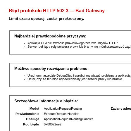
Błąd protokołu HTTP 502.3 — Bad Gateway
Limit czasu operacji został przekroczony.
Najbardziej prawdopodobne przyczyny:
Aplikacja CGI nie zwróciła prawidłowego zestawu błędów HTTP.
Serwer pełniący rolę serwera proxy lub bramy nie mógł przetworzyć żą
Możliwe sposoby rozwiązania problemu:
Uruchom narzędzie DebugDiag i spróbuj rozwiązać problemy z aplikacją
Ustal, czy za ten błąd odpowiedzialny jest serwer proxy lub bramie.
Szczegółowe informacje o błędzie:
Moduł
ApplicationRequestRouting
Żądany adre
Powiadomienie
ExecuteRequestHandler
Obsługa
ApplicationRequestRoutingHandler
Kod błędu
0x80072ee2