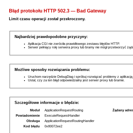
Błąd protokołu HTTP 502.3 — Bad Gateway
Limit czasu operacji został przekroczony.
Najbardziej prawdopodobne przyczyny:
Aplikacja CGI nie zwróciła prawidłowego zestawu błędów HTTP.
Serwer pełniący rolę serwera proxy lub bramy nie mógł przetworzyć żą
Możliwe sposoby rozwiązania problemu:
Uruchom narzędzie DebugDiag i spróbuj rozwiązać problemy z aplikacją
Ustal, czy za ten błąd odpowiedzialny jest serwer proxy lub bramie.
Szczegółowe informacje o błędzie:
Moduł
ApplicationRequestRouting
Żądany adre
Powiadomienie
ExecuteRequestHandler
Obsługa
ApplicationRequestRoutingHandler
Kod błędu
0x80072ee2