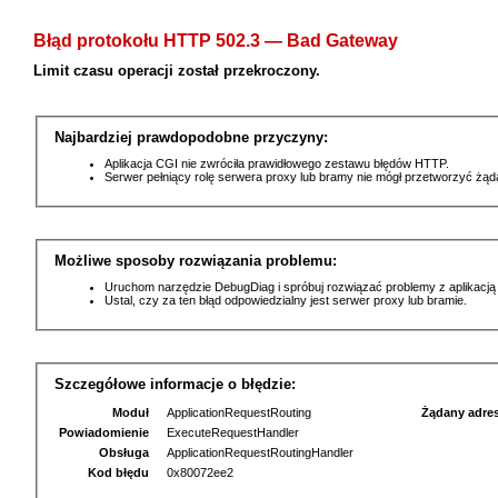
Błąd protokołu HTTP 502.3 — Bad Gateway
Limit czasu operacji został przekroczony.
Najbardziej prawdopodobne przyczyny:
Aplikacja CGI nie zwróciła prawidłowego zestawu błędów HTTP.
Serwer pełniący rolę serwera proxy lub bramy nie mógł przetworzyć żą
Możliwe sposoby rozwiązania problemu:
Uruchom narzędzie DebugDiag i spróbuj rozwiązać problemy z aplikacją
Ustal, czy za ten błąd odpowiedzialny jest serwer proxy lub bramie.
Szczegółowe informacje o błędzie:
Moduł
ApplicationRequestRouting
Żądany adre
Powiadomienie
ExecuteRequestHandler
Obsługa
ApplicationRequestRoutingHandler
Kod błędu
0x80072ee2