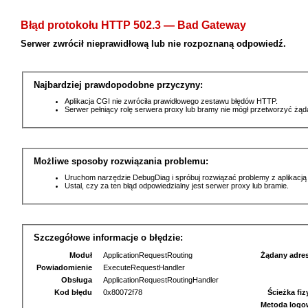
Błąd protokołu HTTP 502.3 — Bad Gateway
Serwer zwrócił nieprawidłową lub nie rozpoznaną odpowiedź.
Najbardziej prawdopodobne przyczyny:
Aplikacja CGI nie zwróciła prawidłowego zestawu błędów HTTP.
Serwer pełniący rolę serwera proxy lub bramy nie mógł przetworzyć żą
Możliwe sposoby rozwiązania problemu:
Uruchom narzędzie DebugDiag i spróbuj rozwiązać problemy z aplikacją
Ustal, czy za ten błąd odpowiedzialny jest serwer proxy lub bramie.
Szczegółowe informacje o błędzie:
Moduł
ApplicationRequestRouting
Żądany adre
Powiadomienie
ExecuteRequestHandler
Obsługa
ApplicationRequestRoutingHandler
Kod błędu
0x80072f78
Ścieżka fi
Metoda logo