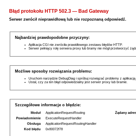
Błąd protokołu HTTP 502.3 — Bad Gateway
Serwer zwrócił nieprawidłową lub nie rozpoznaną odpowiedź.
Najbardziej prawdopodobne przyczyny:
Aplikacja CGI nie zwróciła prawidłowego zestawu błędów HTTP.
Serwer pełniący rolę serwera proxy lub bramy nie mógł przetworzyć żą
Możliwe sposoby rozwiązania problemu:
Uruchom narzędzie DebugDiag i spróbuj rozwiązać problemy z aplikacją
Ustal, czy za ten błąd odpowiedzialny jest serwer proxy lub bramie.
Szczegółowe informacje o błędzie:
Moduł
ApplicationRequestRouting
Żądany adre
Powiadomienie
ExecuteRequestHandler
Obsługa
ApplicationRequestRoutingHandler
Kod błędu
0x80072f78