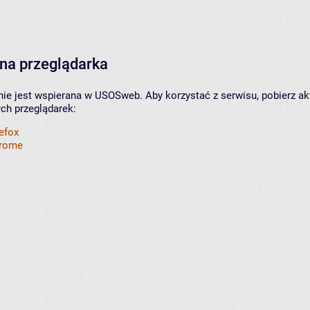
na przeglądarka
nie jest wspierana w USOSweb. Aby korzystać z serwisu, pobierz ak
ych przeglądarek:
refox
hrome