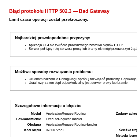
Błąd protokołu HTTP 502.3 — Bad Gateway
Limit czasu operacji został przekroczony.
Najbardziej prawdopodobne przyczyny:
Aplikacja CGI nie zwróciła prawidłowego zestawu błędów HTTP.
Serwer pełniący rolę serwera proxy lub bramy nie mógł przetworzyć żą
Możliwe sposoby rozwiązania problemu:
Uruchom narzędzie DebugDiag i spróbuj rozwiązać problemy z aplikacją
Ustal, czy za ten błąd odpowiedzialny jest serwer proxy lub bramie.
Szczegółowe informacje o błędzie:
Moduł
ApplicationRequestRouting
Żądany adre
Powiadomienie
ExecuteRequestHandler
Obsługa
ApplicationRequestRoutingHandler
Kod błędu
0x80072ee2
Ścieżka fi
Metoda logo