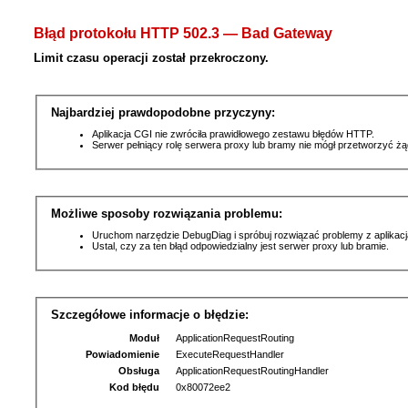
Błąd protokołu HTTP 502.3 — Bad Gateway
Limit czasu operacji został przekroczony.
Najbardziej prawdopodobne przyczyny:
Aplikacja CGI nie zwróciła prawidłowego zestawu błędów HTTP.
Serwer pełniący rolę serwera proxy lub bramy nie mógł przetworzyć ż
Możliwe sposoby rozwiązania problemu:
Uruchom narzędzie DebugDiag i spróbuj rozwiązać problemy z aplikacj
Ustal, czy za ten błąd odpowiedzialny jest serwer proxy lub bramie.
Szczegółowe informacje o błędzie:
Moduł
ApplicationRequestRouting
Powiadomienie
ExecuteRequestHandler
Obsługa
ApplicationRequestRoutingHandler
Kod błędu
0x80072ee2