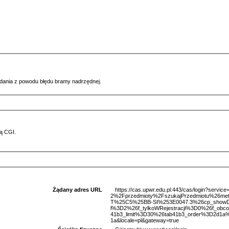
ądania z powodu błędu bramy nadrzędnej.
ą CGI.
Żądany adres URL
https://cas.upwr.edu.pl:443/cas/login?serv
2%2Fprzedmioty%2FszukajPrzedmiotu%26m
T%25C5%25BB-SI%253E0047.3%26cp_showDe
l%3D2%26f_tylkoWRejestracji%3D0%26f_obc
41b3_limit%3D30%26tab41b3_order%3D2d1a%
1a&locale=pl&gateway=true