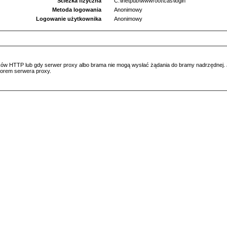
Ścieżka fizyczna
C:\inetpub\wwwroot\cas\login
Metoda logowania
Anonimowy
Logowanie użytkownika
Anonimowy
ów HTTP lub gdy serwer proxy albo brama nie mogą wysłać żądania do bramy nadrzędnej. Jeś
atorem serwera proxy.