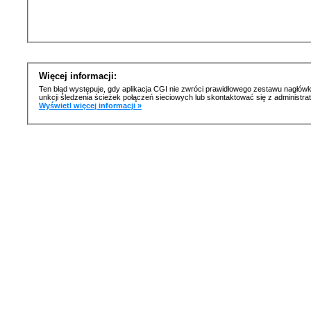
Więcej informacji:
Ten błąd występuje, gdy aplikacja CGI nie zwróci prawidłowego zestawu nagłówk
unkcji śledzenia ścieżek połączeń sieciowych lub skontaktować się z administr
Wyświetl więcej informacji »