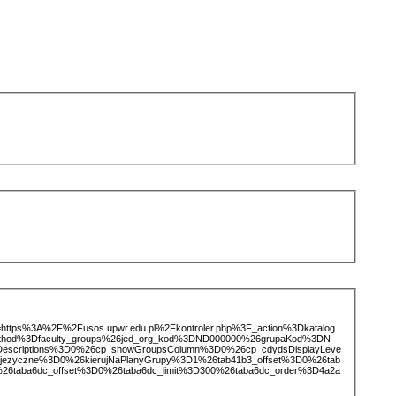
ice=https%3A%2F%2Fusos.upwr.edu.pl%2Fkontroler.php%3F_action%3Dkatalog
ethod%3Dfaculty_groups%26jed_org_kod%3DND000000%26grupaKod%3DN
scriptions%3D0%26cp_showGroupsColumn%3D0%26cp_cdydsDisplayLeve
ojezyczne%3D0%26kierujNaPlanyGrupy%3D1%26tab41b3_offset%3D0%26tab
26taba6dc_offset%3D0%26taba6dc_limit%3D300%26taba6dc_order%3D4a2a