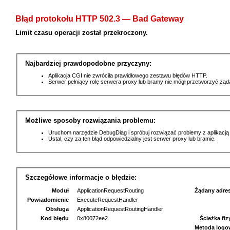
Błąd protokołu HTTP 502.3 — Bad Gateway
Limit czasu operacji został przekroczony.
Najbardziej prawdopodobne przyczyny:
Aplikacja CGI nie zwróciła prawidłowego zestawu błędów HTTP.
Serwer pełniący rolę serwera proxy lub bramy nie mógł przetworzyć żą
Możliwe sposoby rozwiązania problemu:
Uruchom narzędzie DebugDiag i spróbuj rozwiązać problemy z aplikacją
Ustal, czy za ten błąd odpowiedzialny jest serwer proxy lub bramie.
Szczegółowe informacje o błędzie:
Moduł
ApplicationRequestRouting
Żądany adre
Powiadomienie
ExecuteRequestHandler
Obsługa
ApplicationRequestRoutingHandler
Kod błędu
0x80072ee2
Ścieżka fi
Metoda logo