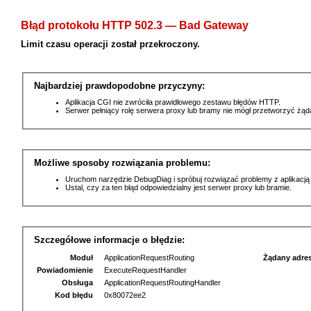
Błąd protokołu HTTP 502.3 — Bad Gateway
Limit czasu operacji został przekroczony.
Najbardziej prawdopodobne przyczyny:
Aplikacja CGI nie zwróciła prawidłowego zestawu błędów HTTP.
Serwer pełniący rolę serwera proxy lub bramy nie mógł przetworzyć żą
Możliwe sposoby rozwiązania problemu:
Uruchom narzędzie DebugDiag i spróbuj rozwiązać problemy z aplikacją
Ustal, czy za ten błąd odpowiedzialny jest serwer proxy lub bramie.
Szczegółowe informacje o błędzie:
Moduł
ApplicationRequestRouting
Żądany adre
Powiadomienie
ExecuteRequestHandler
Obsługa
ApplicationRequestRoutingHandler
Kod błędu
0x80072ee2