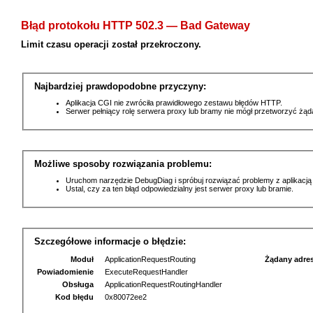
Błąd protokołu HTTP 502.3 — Bad Gateway
Limit czasu operacji został przekroczony.
Najbardziej prawdopodobne przyczyny:
Aplikacja CGI nie zwróciła prawidłowego zestawu błędów HTTP.
Serwer pełniący rolę serwera proxy lub bramy nie mógł przetworzyć żą
Możliwe sposoby rozwiązania problemu:
Uruchom narzędzie DebugDiag i spróbuj rozwiązać problemy z aplikacją
Ustal, czy za ten błąd odpowiedzialny jest serwer proxy lub bramie.
Szczegółowe informacje o błędzie:
Moduł
ApplicationRequestRouting
Żądany adre
Powiadomienie
ExecuteRequestHandler
Obsługa
ApplicationRequestRoutingHandler
Kod błędu
0x80072ee2