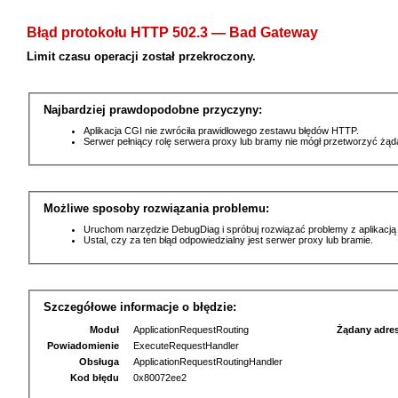
Błąd protokołu HTTP 502.3 — Bad Gateway
Limit czasu operacji został przekroczony.
Najbardziej prawdopodobne przyczyny:
Aplikacja CGI nie zwróciła prawidłowego zestawu błędów HTTP.
Serwer pełniący rolę serwera proxy lub bramy nie mógł przetworzyć żą
Możliwe sposoby rozwiązania problemu:
Uruchom narzędzie DebugDiag i spróbuj rozwiązać problemy z aplikacją
Ustal, czy za ten błąd odpowiedzialny jest serwer proxy lub bramie.
Szczegółowe informacje o błędzie:
Moduł
ApplicationRequestRouting
Żądany adre
Powiadomienie
ExecuteRequestHandler
Obsługa
ApplicationRequestRoutingHandler
Kod błędu
0x80072ee2