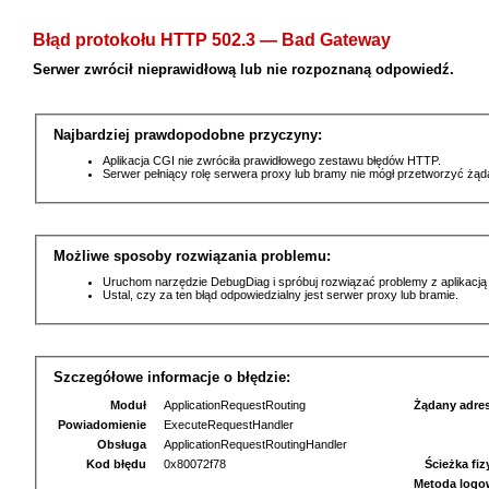
Błąd protokołu HTTP 502.3 — Bad Gateway
Serwer zwrócił nieprawidłową lub nie rozpoznaną odpowiedź.
Najbardziej prawdopodobne przyczyny:
Aplikacja CGI nie zwróciła prawidłowego zestawu błędów HTTP.
Serwer pełniący rolę serwera proxy lub bramy nie mógł przetworzyć żą
Możliwe sposoby rozwiązania problemu:
Uruchom narzędzie DebugDiag i spróbuj rozwiązać problemy z aplikacją
Ustal, czy za ten błąd odpowiedzialny jest serwer proxy lub bramie.
Szczegółowe informacje o błędzie:
Moduł
ApplicationRequestRouting
Żądany adre
Powiadomienie
ExecuteRequestHandler
Obsługa
ApplicationRequestRoutingHandler
Kod błędu
0x80072f78
Ścieżka fi
Metoda logo