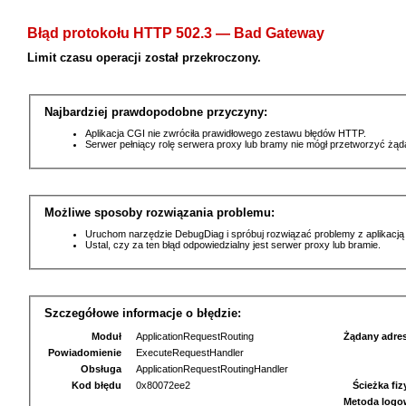
Błąd protokołu HTTP 502.3 — Bad Gateway
Limit czasu operacji został przekroczony.
Najbardziej prawdopodobne przyczyny:
Aplikacja CGI nie zwróciła prawidłowego zestawu błędów HTTP.
Serwer pełniący rolę serwera proxy lub bramy nie mógł przetworzyć żą
Możliwe sposoby rozwiązania problemu:
Uruchom narzędzie DebugDiag i spróbuj rozwiązać problemy z aplikacją
Ustal, czy za ten błąd odpowiedzialny jest serwer proxy lub bramie.
Szczegółowe informacje o błędzie:
Moduł
ApplicationRequestRouting
Żądany adre
Powiadomienie
ExecuteRequestHandler
Obsługa
ApplicationRequestRoutingHandler
Kod błędu
0x80072ee2
Ścieżka fi
Metoda logo