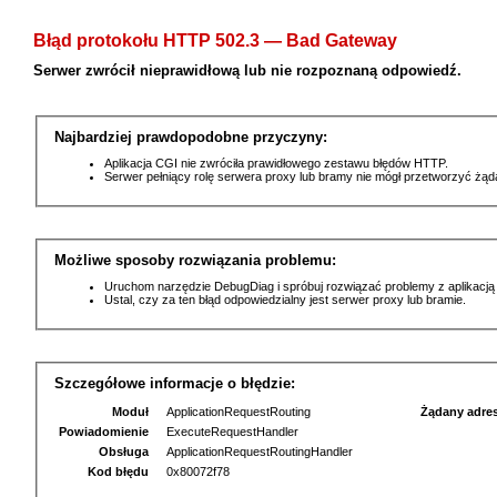
Błąd protokołu HTTP 502.3 — Bad Gateway
Serwer zwrócił nieprawidłową lub nie rozpoznaną odpowiedź.
Najbardziej prawdopodobne przyczyny:
Aplikacja CGI nie zwróciła prawidłowego zestawu błędów HTTP.
Serwer pełniący rolę serwera proxy lub bramy nie mógł przetworzyć żą
Możliwe sposoby rozwiązania problemu:
Uruchom narzędzie DebugDiag i spróbuj rozwiązać problemy z aplikacją
Ustal, czy za ten błąd odpowiedzialny jest serwer proxy lub bramie.
Szczegółowe informacje o błędzie:
Moduł
ApplicationRequestRouting
Żądany adre
Powiadomienie
ExecuteRequestHandler
Obsługa
ApplicationRequestRoutingHandler
Kod błędu
0x80072f78