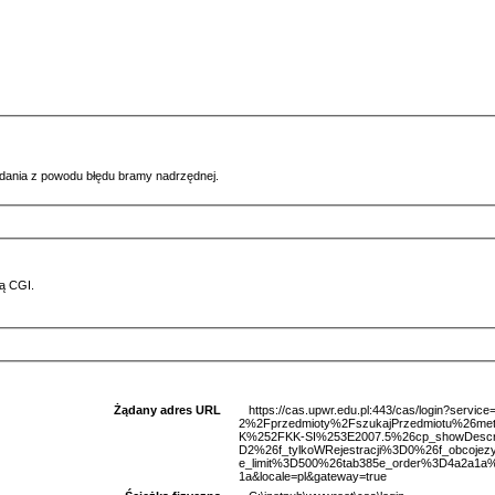
ądania z powodu błędu bramy nadrzędnej.
ą CGI.
Żądany adres URL
https://cas.upwr.edu.pl:443/cas/login?serv
2%2Fprzedmioty%2FszukajPrzedmiotu%26me
K%252FKK-SI%253E2007.5%26cp_showDescr
D2%26f_tylkoWRejestracji%3D0%26f_obcoje
e_limit%3D500%26tab385e_order%3D4a2a1a%
1a&locale=pl&gateway=true