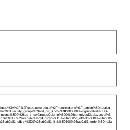
ice=https%3A%2F%2Fusos.upwr.edu.pl%2Fkontroler.php%3F_action%3Dkatalog
thod%3Dfaculty_groups%26jed_org_kod%3DID000000%26grupaKod%3DIA
iptions%3D0%26cp_showGroupsColumn%3D0%26cp_cdydsDisplayLevel%3
zyczne%3D0%26kierujNaPlanyGrupy%3D1%26tab385e_offset%3D0%26tab385
26tab0a81_offset%3D0%26tab0a81_limit%3D100%26tab0a81_order%3D4d2a