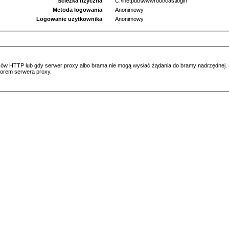
Ścieżka fizyczna
C:\inetpub\wwwroot\cas\login
Metoda logowania
Anonimowy
Logowanie użytkownika
Anonimowy
ów HTTP lub gdy serwer proxy albo brama nie mogą wysłać żądania do bramy nadrzędnej. Jeś
atorem serwera proxy.