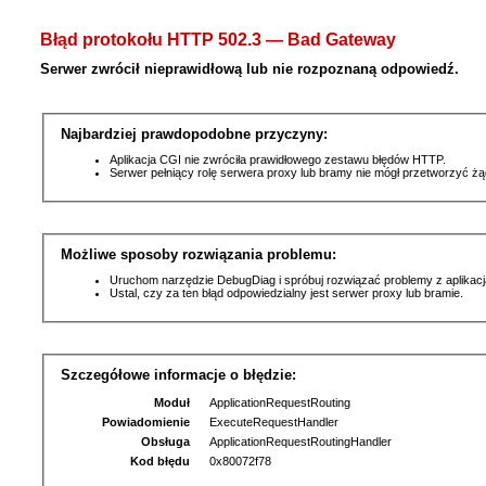
Błąd protokołu HTTP 502.3 — Bad Gateway
Serwer zwrócił nieprawidłową lub nie rozpoznaną odpowiedź.
Najbardziej prawdopodobne przyczyny:
Aplikacja CGI nie zwróciła prawidłowego zestawu błędów HTTP.
Serwer pełniący rolę serwera proxy lub bramy nie mógł przetworzyć ż
Możliwe sposoby rozwiązania problemu:
Uruchom narzędzie DebugDiag i spróbuj rozwiązać problemy z aplikacj
Ustal, czy za ten błąd odpowiedzialny jest serwer proxy lub bramie.
Szczegółowe informacje o błędzie:
Moduł
ApplicationRequestRouting
Powiadomienie
ExecuteRequestHandler
Obsługa
ApplicationRequestRoutingHandler
Kod błędu
0x80072f78