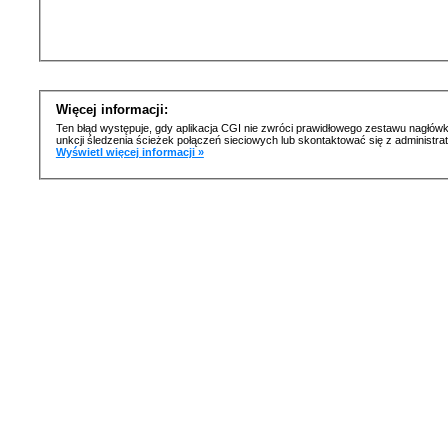
Więcej informacji:
Ten błąd występuje, gdy aplikacja CGI nie zwróci prawidłowego zestawu nagłówk
unkcji śledzenia ścieżek połączeń sieciowych lub skontaktować się z administr
Wyświetl więcej informacji »