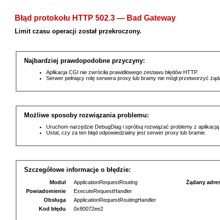
Błąd protokołu HTTP 502.3 — Bad Gateway
Limit czasu operacji został przekroczony.
Najbardziej prawdopodobne przyczyny:
Aplikacja CGI nie zwróciła prawidłowego zestawu błędów HTTP.
Serwer pełniący rolę serwera proxy lub bramy nie mógł przetworzyć żą
Możliwe sposoby rozwiązania problemu:
Uruchom narzędzie DebugDiag i spróbuj rozwiązać problemy z aplikacją
Ustal, czy za ten błąd odpowiedzialny jest serwer proxy lub bramie.
Szczegółowe informacje o błędzie:
Moduł
ApplicationRequestRouting
Żądany adre
Powiadomienie
ExecuteRequestHandler
Obsługa
ApplicationRequestRoutingHandler
Kod błędu
0x80072ee2