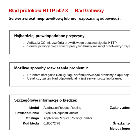
Błąd protokołu HTTP 502.3 — Bad Gateway
Serwer zwrócił nieprawidłową lub nie rozpoznaną odpowiedź.
Najbardziej prawdopodobne przyczyny:
Aplikacja CGI nie zwróciła prawidłowego zestawu błędów HTTP.
Serwer pełniący rolę serwera proxy lub bramy nie mógł przetworzyć żą
Możliwe sposoby rozwiązania problemu:
Uruchom narzędzie DebugDiag i spróbuj rozwiązać problemy z aplikacją
Ustal, czy za ten błąd odpowiedzialny jest serwer proxy lub bramie.
Szczegółowe informacje o błędzie:
Moduł
ApplicationRequestRouting
Żądany adre
Powiadomienie
ExecuteRequestHandler
Obsługa
ApplicationRequestRoutingHandler
Kod błędu
0x80072f78
Ścieżka fi
Metoda logo