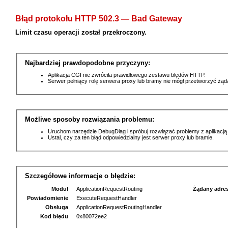
Błąd protokołu HTTP 502.3 — Bad Gateway
Limit czasu operacji został przekroczony.
Najbardziej prawdopodobne przyczyny:
Aplikacja CGI nie zwróciła prawidłowego zestawu błędów HTTP.
Serwer pełniący rolę serwera proxy lub bramy nie mógł przetworzyć żą
Możliwe sposoby rozwiązania problemu:
Uruchom narzędzie DebugDiag i spróbuj rozwiązać problemy z aplikacją
Ustal, czy za ten błąd odpowiedzialny jest serwer proxy lub bramie.
Szczegółowe informacje o błędzie:
Moduł
ApplicationRequestRouting
Żądany adre
Powiadomienie
ExecuteRequestHandler
Obsługa
ApplicationRequestRoutingHandler
Kod błędu
0x80072ee2