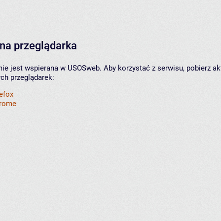
na przeglądarka
nie jest wspierana w USOSweb. Aby korzystać z serwisu, pobierz ak
ych przeglądarek:
refox
hrome