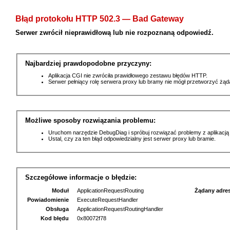
Błąd protokołu HTTP 502.3 — Bad Gateway
Serwer zwrócił nieprawidłową lub nie rozpoznaną odpowiedź.
Najbardziej prawdopodobne przyczyny:
Aplikacja CGI nie zwróciła prawidłowego zestawu błędów HTTP.
Serwer pełniący rolę serwera proxy lub bramy nie mógł przetworzyć żą
Możliwe sposoby rozwiązania problemu:
Uruchom narzędzie DebugDiag i spróbuj rozwiązać problemy z aplikacją
Ustal, czy za ten błąd odpowiedzialny jest serwer proxy lub bramie.
Szczegółowe informacje o błędzie:
Moduł
ApplicationRequestRouting
Żądany adre
Powiadomienie
ExecuteRequestHandler
Obsługa
ApplicationRequestRoutingHandler
Kod błędu
0x80072f78