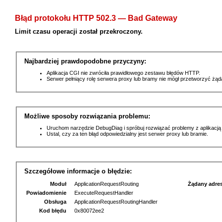
Błąd protokołu HTTP 502.3 — Bad Gateway
Limit czasu operacji został przekroczony.
Najbardziej prawdopodobne przyczyny:
Aplikacja CGI nie zwróciła prawidłowego zestawu błędów HTTP.
Serwer pełniący rolę serwera proxy lub bramy nie mógł przetworzyć żą
Możliwe sposoby rozwiązania problemu:
Uruchom narzędzie DebugDiag i spróbuj rozwiązać problemy z aplikacją
Ustal, czy za ten błąd odpowiedzialny jest serwer proxy lub bramie.
Szczegółowe informacje o błędzie:
Moduł
ApplicationRequestRouting
Żądany adre
Powiadomienie
ExecuteRequestHandler
Obsługa
ApplicationRequestRoutingHandler
Kod błędu
0x80072ee2