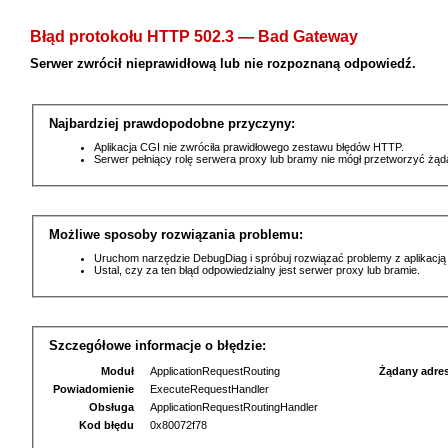
Błąd protokołu HTTP 502.3 — Bad Gateway
Serwer zwrócił nieprawidłową lub nie rozpoznaną odpowiedź.
Najbardziej prawdopodobne przyczyny:
Aplikacja CGI nie zwróciła prawidłowego zestawu błędów HTTP.
Serwer pełniący rolę serwera proxy lub bramy nie mógł przetworzyć żą
Możliwe sposoby rozwiązania problemu:
Uruchom narzędzie DebugDiag i spróbuj rozwiązać problemy z aplikacją
Ustal, czy za ten błąd odpowiedzialny jest serwer proxy lub bramie.
Szczegółowe informacje o błędzie:
Moduł
ApplicationRequestRouting
Żądany adre
Powiadomienie
ExecuteRequestHandler
Obsługa
ApplicationRequestRoutingHandler
Kod błędu
0x80072f78