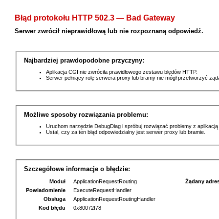
Błąd protokołu HTTP 502.3 — Bad Gateway
Serwer zwrócił nieprawidłową lub nie rozpoznaną odpowiedź.
Najbardziej prawdopodobne przyczyny:
Aplikacja CGI nie zwróciła prawidłowego zestawu błędów HTTP.
Serwer pełniący rolę serwera proxy lub bramy nie mógł przetworzyć żą
Możliwe sposoby rozwiązania problemu:
Uruchom narzędzie DebugDiag i spróbuj rozwiązać problemy z aplikacją
Ustal, czy za ten błąd odpowiedzialny jest serwer proxy lub bramie.
Szczegółowe informacje o błędzie:
Moduł
ApplicationRequestRouting
Żądany adre
Powiadomienie
ExecuteRequestHandler
Obsługa
ApplicationRequestRoutingHandler
Kod błędu
0x80072f78