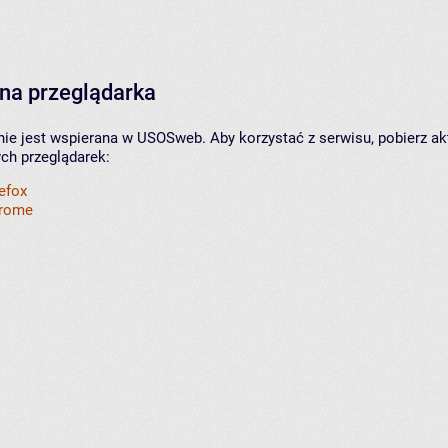
na przeglądarka
nie jest wspierana w USOSweb. Aby korzystać z serwisu, pobierz ak
ych przeglądarek:
refox
hrome