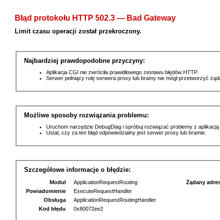
Błąd protokołu HTTP 502.3 — Bad Gateway
Limit czasu operacji został przekroczony.
Najbardziej prawdopodobne przyczyny:
Aplikacja CGI nie zwróciła prawidłowego zestawu błędów HTTP.
Serwer pełniący rolę serwera proxy lub bramy nie mógł przetworzyć żą
Możliwe sposoby rozwiązania problemu:
Uruchom narzędzie DebugDiag i spróbuj rozwiązać problemy z aplikacją
Ustal, czy za ten błąd odpowiedzialny jest serwer proxy lub bramie.
Szczegółowe informacje o błędzie:
Moduł
ApplicationRequestRouting
Żądany adre
Powiadomienie
ExecuteRequestHandler
Obsługa
ApplicationRequestRoutingHandler
Kod błędu
0x80072ee2