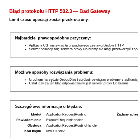
Błąd protokołu HTTP 502.3 — Bad Gateway
Limit czasu operacji został przekroczony.
Najbardziej prawdopodobne przyczyny:
Aplikacja CGI nie zwróciła prawidłowego zestawu błędów HTTP.
Serwer pełniący rolę serwera proxy lub bramy nie mógł przetworzyć żą
Możliwe sposoby rozwiązania problemu:
Uruchom narzędzie DebugDiag i spróbuj rozwiązać problemy z aplikacją
Ustal, czy za ten błąd odpowiedzialny jest serwer proxy lub bramie.
Szczegółowe informacje o błędzie:
Moduł
ApplicationRequestRouting
Żądany adre
Powiadomienie
ExecuteRequestHandler
Obsługa
ApplicationRequestRoutingHandler
Kod błędu
0x80072ee2