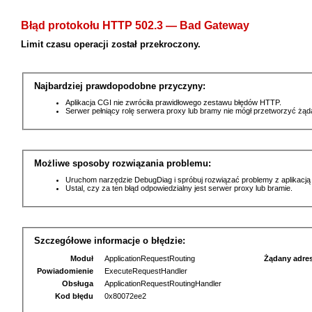
Błąd protokołu HTTP 502.3 — Bad Gateway
Limit czasu operacji został przekroczony.
Najbardziej prawdopodobne przyczyny:
Aplikacja CGI nie zwróciła prawidłowego zestawu błędów HTTP.
Serwer pełniący rolę serwera proxy lub bramy nie mógł przetworzyć żą
Możliwe sposoby rozwiązania problemu:
Uruchom narzędzie DebugDiag i spróbuj rozwiązać problemy z aplikacją
Ustal, czy za ten błąd odpowiedzialny jest serwer proxy lub bramie.
Szczegółowe informacje o błędzie:
Moduł
ApplicationRequestRouting
Żądany adre
Powiadomienie
ExecuteRequestHandler
Obsługa
ApplicationRequestRoutingHandler
Kod błędu
0x80072ee2