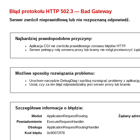
Błąd protokołu HTTP 502.3 — Bad Gateway
Serwer zwrócił nieprawidłową lub nie rozpoznaną odpowiedź.
Najbardziej prawdopodobne przyczyny:
Aplikacja CGI nie zwróciła prawidłowego zestawu błędów HTTP.
Serwer pełniący rolę serwera proxy lub bramy nie mógł przetworzyć żą
Możliwe sposoby rozwiązania problemu:
Uruchom narzędzie DebugDiag i spróbuj rozwiązać problemy z aplikacją
Ustal, czy za ten błąd odpowiedzialny jest serwer proxy lub bramie.
Szczegółowe informacje o błędzie:
Moduł
ApplicationRequestRouting
Żądany adre
Powiadomienie
ExecuteRequestHandler
Obsługa
ApplicationRequestRoutingHandler
Kod błędu
0x80072f78