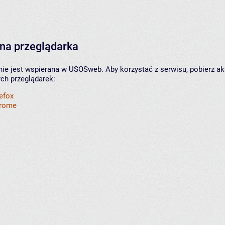
na przeglądarka
nie jest wspierana w USOSweb. Aby korzystać z serwisu, pobierz ak
ych przeglądarek:
refox
hrome