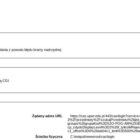
ądania z powodu błędu bramy nadrzędnej.
ą CGI.
Żądany adres URL
https://cas.upwr.edu.pl:443/cas/login?serv
2%2Fprzedmioty%2FszukajPrzedmiotu%26je
groups%26grupaKod%3DSJO-POG-AM%253E0
cp_cdydsDisplayLevel%3D2%26f_tylkoWReje
c1_offset%3D0%26tab04c1_limit%3D500%26ta
Ścieżka fizyczna
C:\inetpub\wwwroot\cas\login