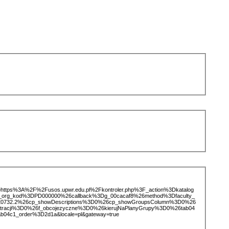
ice=https%3A%2F%2Fusos.upwr.edu.pl%2Fkontroler.php%3F_action%3Dkatalog
d_org_kod%3DPD000000%26callback%3Dg_00cacaf8%26method%3Dfaculty_
732.2%26cp_showDescriptions%3D0%26cp_showGroupsColumn%3D0%26
stracji%3D0%26f_obcojezyczne%3D0%26kierujNaPlanyGrupy%3D0%26tab04
b04c1_order%3D2d1a&locale=pl&gateway=true