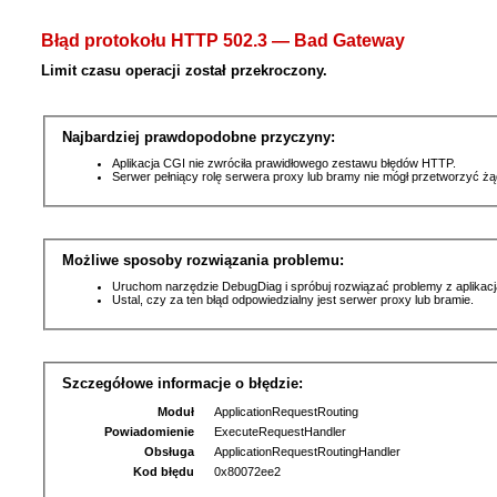
Błąd protokołu HTTP 502.3 — Bad Gateway
Limit czasu operacji został przekroczony.
Najbardziej prawdopodobne przyczyny:
Aplikacja CGI nie zwróciła prawidłowego zestawu błędów HTTP.
Serwer pełniący rolę serwera proxy lub bramy nie mógł przetworzyć ż
Możliwe sposoby rozwiązania problemu:
Uruchom narzędzie DebugDiag i spróbuj rozwiązać problemy z aplikacj
Ustal, czy za ten błąd odpowiedzialny jest serwer proxy lub bramie.
Szczegółowe informacje o błędzie:
Moduł
ApplicationRequestRouting
Powiadomienie
ExecuteRequestHandler
Obsługa
ApplicationRequestRoutingHandler
Kod błędu
0x80072ee2