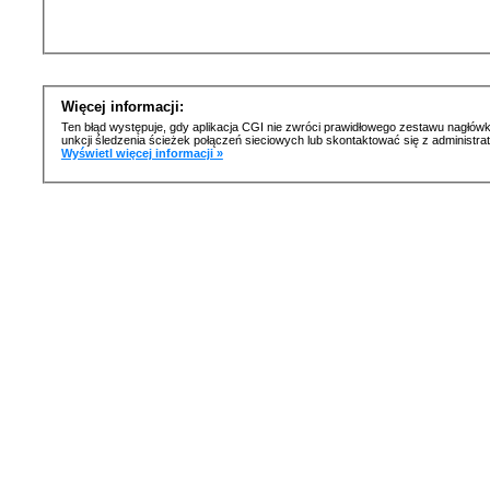
Więcej informacji:
Ten błąd występuje, gdy aplikacja CGI nie zwróci prawidłowego zestawu nagłówk
unkcji śledzenia ścieżek połączeń sieciowych lub skontaktować się z administr
Wyświetl więcej informacji »