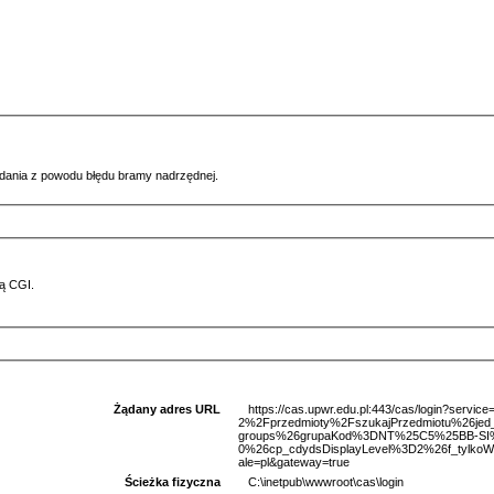
ądania z powodu błędu bramy nadrzędnej.
ą CGI.
Żądany adres URL
https://cas.upwr.edu.pl:443/cas/login?serv
2%2Fprzedmioty%2FszukajPrzedmiotu%26je
groups%26grupaKod%3DNT%25C5%25BB-SI%
0%26cp_cdydsDisplayLevel%3D2%26f_tylkoW
ale=pl&gateway=true
Ścieżka fizyczna
C:\inetpub\wwwroot\cas\login