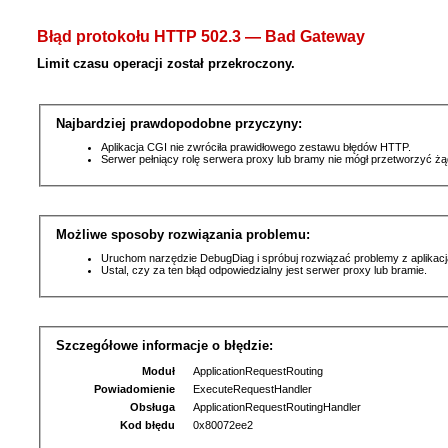
Błąd protokołu HTTP 502.3 — Bad Gateway
Limit czasu operacji został przekroczony.
Najbardziej prawdopodobne przyczyny:
Aplikacja CGI nie zwróciła prawidłowego zestawu błędów HTTP.
Serwer pełniący rolę serwera proxy lub bramy nie mógł przetworzyć ż
Możliwe sposoby rozwiązania problemu:
Uruchom narzędzie DebugDiag i spróbuj rozwiązać problemy z aplikacj
Ustal, czy za ten błąd odpowiedzialny jest serwer proxy lub bramie.
Szczegółowe informacje o błędzie:
Moduł
ApplicationRequestRouting
Powiadomienie
ExecuteRequestHandler
Obsługa
ApplicationRequestRoutingHandler
Kod błędu
0x80072ee2