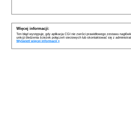
Więcej informacji:
Ten błąd występuje, gdy aplikacja CGI nie zwróci prawidłowego zestawu nagłówk
unkcji śledzenia ścieżek połączeń sieciowych lub skontaktować się z administr
Wyświetl więcej informacji »