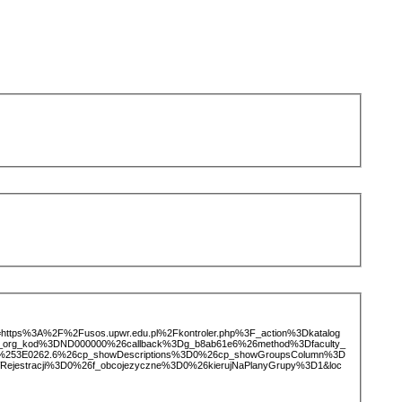
ice=https%3A%2F%2Fusos.upwr.edu.pl%2Fkontroler.php%3F_action%3Dkatalog
d_org_kod%3DND000000%26callback%3Dg_b8ab61e6%26method%3Dfaculty_
253E0262.6%26cp_showDescriptions%3D0%26cp_showGroupsColumn%3D
Rejestracji%3D0%26f_obcojezyczne%3D0%26kierujNaPlanyGrupy%3D1&loc