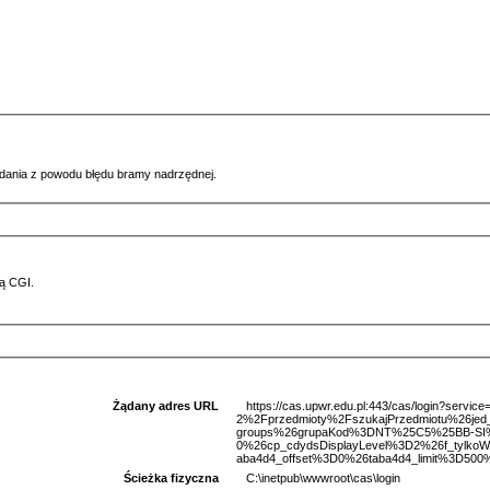
ądania z powodu błędu bramy nadrzędnej.
ą CGI.
Żądany adres URL
https://cas.upwr.edu.pl:443/cas/login?serv
2%2Fprzedmioty%2FszukajPrzedmiotu%26je
groups%26grupaKod%3DNT%25C5%25BB-SI%
0%26cp_cdydsDisplayLevel%3D2%26f_tylkoW
aba4d4_offset%3D0%26taba4d4_limit%3D500%
Ścieżka fizyczna
C:\inetpub\wwwroot\cas\login