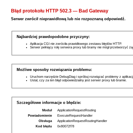
Błąd protokołu HTTP 502.3 — Bad Gateway
Serwer zwrócił nieprawidłową lub nie rozpoznaną odpowiedź.
Najbardziej prawdopodobne przyczyny:
Aplikacja CGI nie zwróciła prawidłowego zestawu błędów HTTP.
Serwer pełniący rolę serwera proxy lub bramy nie mógł przetworzyć ż
Możliwe sposoby rozwiązania problemu:
Uruchom narzędzie DebugDiag i spróbuj rozwiązać problemy z aplikacj
Ustal, czy za ten błąd odpowiedzialny jest serwer proxy lub bramie.
Szczegółowe informacje o błędzie:
Moduł
ApplicationRequestRouting
Powiadomienie
ExecuteRequestHandler
Obsługa
ApplicationRequestRoutingHandler
Kod błędu
0x80072f78