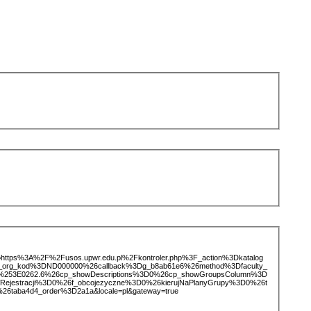
ice=https%3A%2F%2Fusos.upwr.edu.pl%2Fkontroler.php%3F_action%3Dkatalog
d_org_kod%3DND000000%26callback%3Dg_b8ab61e6%26method%3Dfaculty_
253E0262.6%26cp_showDescriptions%3D0%26cp_showGroupsColumn%3D
Rejestracji%3D0%26f_obcojezyczne%3D0%26kierujNaPlanyGrupy%3D0%26t
26taba4d4_order%3D2a1a&locale=pl&gateway=true