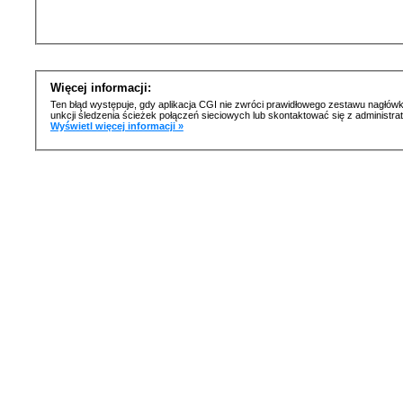
Więcej informacji:
Ten błąd występuje, gdy aplikacja CGI nie zwróci prawidłowego zestawu nagłówk
unkcji śledzenia ścieżek połączeń sieciowych lub skontaktować się z administr
Wyświetl więcej informacji »