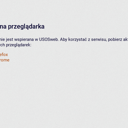
na przeglądarka
nie jest wspierana w USOSweb. Aby korzystać z serwisu, pobierz ak
ych przeglądarek:
refox
hrome