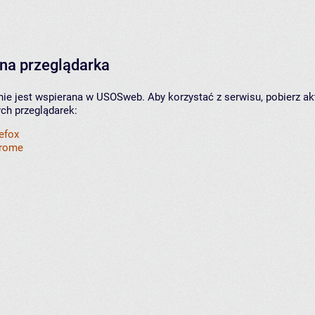
na przeglądarka
nie jest wspierana w USOSweb. Aby korzystać z serwisu, pobierz ak
ych przeglądarek:
refox
hrome