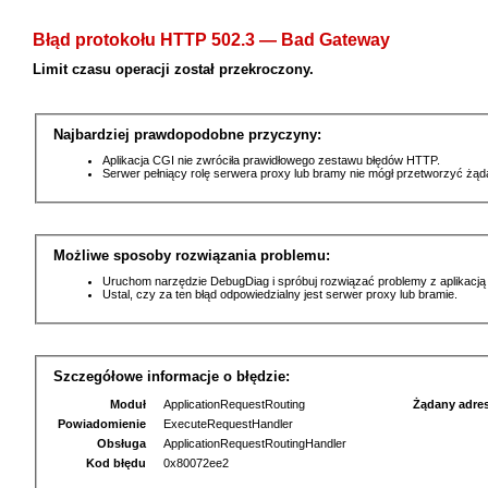
Błąd protokołu HTTP 502.3 — Bad Gateway
Limit czasu operacji został przekroczony.
Najbardziej prawdopodobne przyczyny:
Aplikacja CGI nie zwróciła prawidłowego zestawu błędów HTTP.
Serwer pełniący rolę serwera proxy lub bramy nie mógł przetworzyć żą
Możliwe sposoby rozwiązania problemu:
Uruchom narzędzie DebugDiag i spróbuj rozwiązać problemy z aplikacją
Ustal, czy za ten błąd odpowiedzialny jest serwer proxy lub bramie.
Szczegółowe informacje o błędzie:
Moduł
ApplicationRequestRouting
Żądany adre
Powiadomienie
ExecuteRequestHandler
Obsługa
ApplicationRequestRoutingHandler
Kod błędu
0x80072ee2