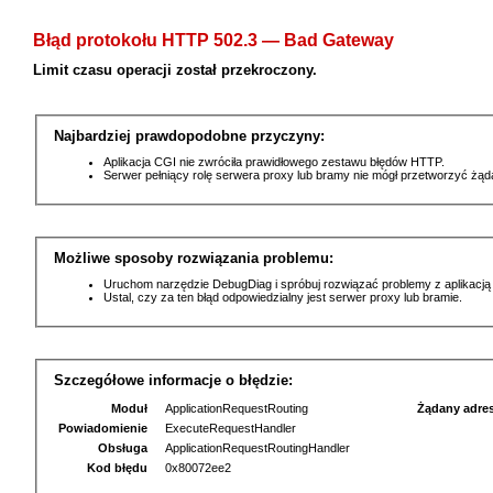
Błąd protokołu HTTP 502.3 — Bad Gateway
Limit czasu operacji został przekroczony.
Najbardziej prawdopodobne przyczyny:
Aplikacja CGI nie zwróciła prawidłowego zestawu błędów HTTP.
Serwer pełniący rolę serwera proxy lub bramy nie mógł przetworzyć żą
Możliwe sposoby rozwiązania problemu:
Uruchom narzędzie DebugDiag i spróbuj rozwiązać problemy z aplikacją
Ustal, czy za ten błąd odpowiedzialny jest serwer proxy lub bramie.
Szczegółowe informacje o błędzie:
Moduł
ApplicationRequestRouting
Żądany adre
Powiadomienie
ExecuteRequestHandler
Obsługa
ApplicationRequestRoutingHandler
Kod błędu
0x80072ee2