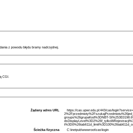
ądania z powodu błędu bramy nadrzędnej.
ą CGI.
Żądany adres URL
https://cas.upwr.edu.pl:443/cas/login?serv
2%2Fprzedmioty%2FszukajPrzedmiotu%26je
groups%26grupaKod%3DNBT-SI%253E0198.6
dsDisplayLevel%3D2%26f_tylkoWRejestracj
t%3D0%26tab611d_limit%3D100%26tab611d_or
Ścieżka fizyczna
C:\inetpub\wwwroot\cas\login