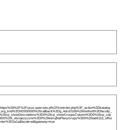
ice=https%3A%2F%2Fusos.upwr.edu.pl%2Fkontroler.php%3F_action%3Dkatalog
d_org_kod%3DND000000%26callback%3Dg_4dcd316b%26method%3Dfaculty_
%26cp_showDescriptions%3D0%26cp_showGroupsColumn%3D0%26cp_cdy
i%3D0%26f_obcojezyczne%3D0%26kierujNaPlanyGrupy%3D0%26tab611d_offse
der%3D2a1a&locale=pl&gateway=true