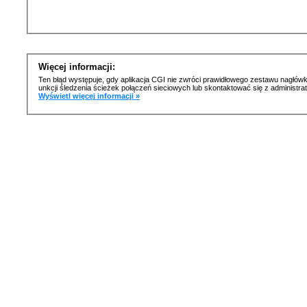
Więcej informacji:
Ten błąd występuje, gdy aplikacja CGI nie zwróci prawidłowego zestawu nagłówk
unkcji śledzenia ścieżek połączeń sieciowych lub skontaktować się z administr
Wyświetl więcej informacji »