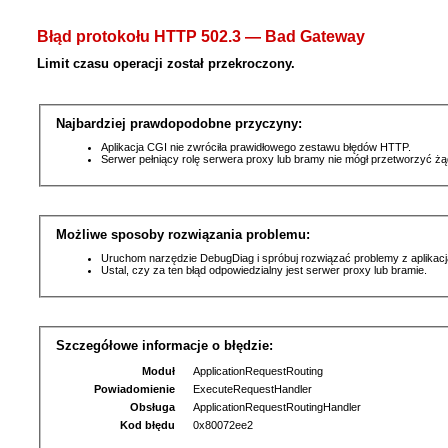
Błąd protokołu HTTP 502.3 — Bad Gateway
Limit czasu operacji został przekroczony.
Najbardziej prawdopodobne przyczyny:
Aplikacja CGI nie zwróciła prawidłowego zestawu błędów HTTP.
Serwer pełniący rolę serwera proxy lub bramy nie mógł przetworzyć ż
Możliwe sposoby rozwiązania problemu:
Uruchom narzędzie DebugDiag i spróbuj rozwiązać problemy z aplikacj
Ustal, czy za ten błąd odpowiedzialny jest serwer proxy lub bramie.
Szczegółowe informacje o błędzie:
Moduł
ApplicationRequestRouting
Powiadomienie
ExecuteRequestHandler
Obsługa
ApplicationRequestRoutingHandler
Kod błędu
0x80072ee2